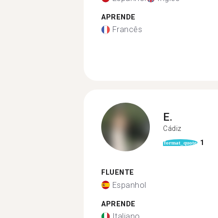
APRENDE
Francês
E.
Cádiz
1
format_quote
FLUENTE
Espanhol
APRENDE
Italiano