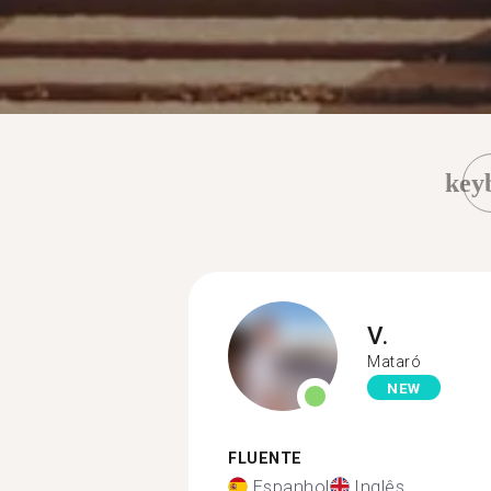
key
V.
Mataró
NEW
FLUENTE
Espanhol
Inglês