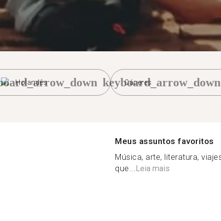
board_arrow_down
keyboard_arrow_down
Holandês
Cáceres
Meus assuntos favoritos
Música, arte, literatura, viaj
que...
Leia mais