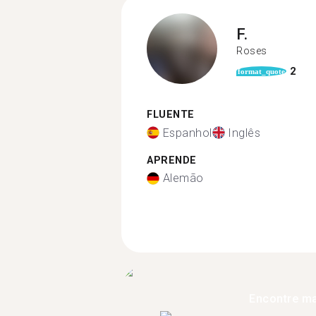
F.
Roses
2
format_quote
FLUENTE
Espanhol
Inglês
APRENDE
Alemão
Encontre ma