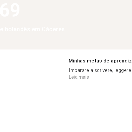
369
de holandês em Cáceres
Minhas metas de aprendi
Imparare a scrivere, leggere
Leia mais