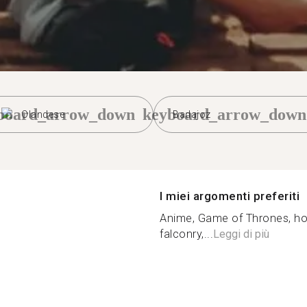
board_arrow_down
keyboard_arrow_down
Olandese
Badajoz
I miei argomenti preferiti
Anime, Game of Thrones, hobb
falconry,...
Leggi di più