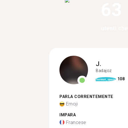
63
utenti ch
J.
Badajoz
108
format_quote
PARLA CORRENTEMENTE
Emoji
IMPARA
Francese