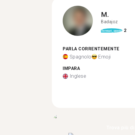
M.
Badajoz
2
format_quote
PARLA CORRENTEMENTE
Spagnolo
Emoji
IMPARA
Inglese
Trova più di