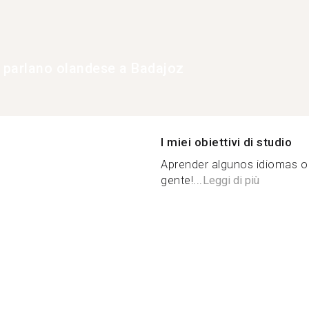
e parlano olandese a Badajoz
I miei obiettivi di studio
Aprender algunos idiomas o
gente!...
Leggi di più