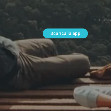
Impara d
Scarica la app