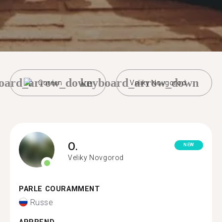
oard_arrow_down
keyboard_arrow_down
Coréen
Veliky Novgorod
O.
NEW
Veliky Novgorod
PARLE COURAMMENT
Russe