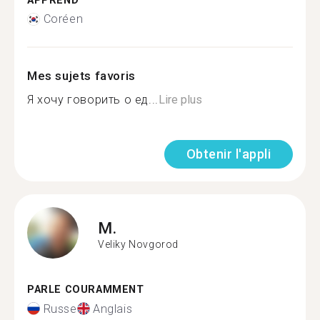
APPREND
Coréen
Mes sujets favoris
Я хочу говорить о ед...
Lire plus
Obtenir l'appli
M.
Veliky Novgorod
PARLE COURAMMENT
Russe
Anglais