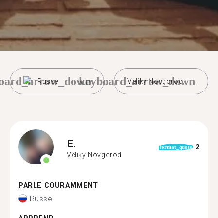
oard_arrow_down
keyboard_arrow_down
Russe
Veliky Novgorod
E.
2
format_quote
Veliky Novgorod
PARLE COURAMMENT
Russe