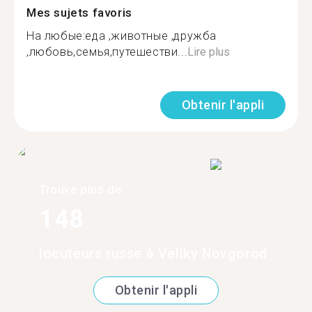
Mes sujets favoris
На любые:еда ,животные ,дружба
,любовь,семья,путешестви...
Lire plus
Obtenir l'appli
Trouve plus de
148
locuteurs russe à Veliky Novgorod
Obtenir l'appli