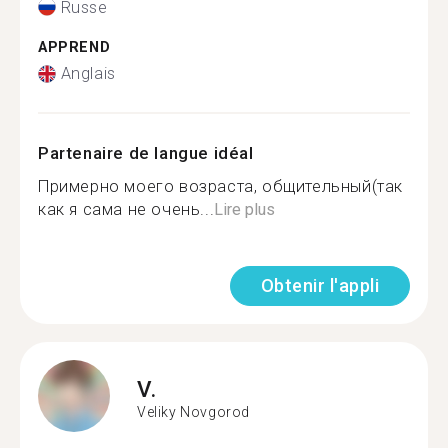
Russe
APPREND
Anglais
Partenaire de langue idéal
Примерно моего возраста, общительный(так
как я сама не очень...
Lire plus
Obtenir l'appli
V.
Veliky Novgorod