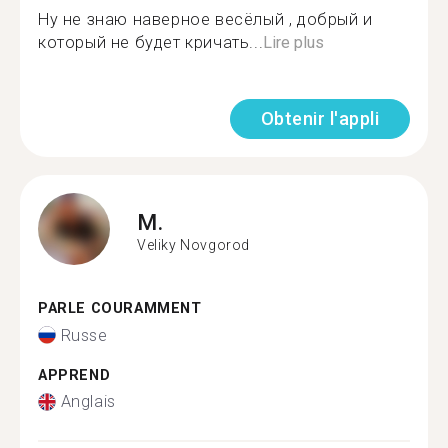
Ну не знаю наверное весёлый , добрый и
который не будет кричать...
Lire plus
Obtenir l'appli
M.
Veliky Novgorod
PARLE COURAMMENT
Russe
APPREND
Anglais