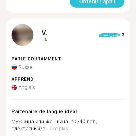
Obtenir l'appli
V.
3
format_quote
Ufa
PARLE COURAMMENT
Russe
APPREND
Anglais
Partenaire de langue idéal
Мужчина или женщина , 25-40 лет ,
адекватный/а...
Lire plus