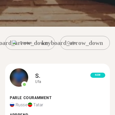
oard_arrow_down
keyboard_arrow_down
Coréen
Oufa
S.
NEW
Ufa
PARLE COURAMMENT
Russe
Tatar