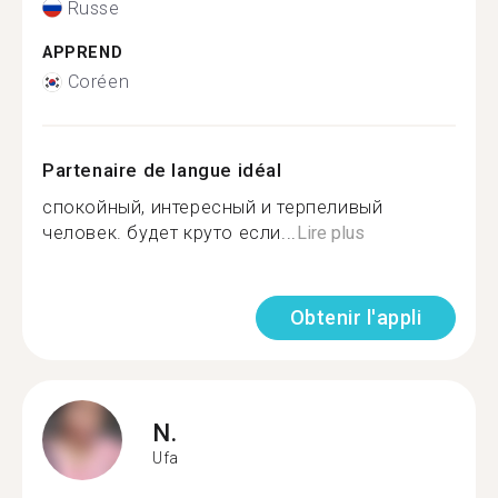
Russe
APPREND
Coréen
Partenaire de langue idéal
спокойный, интересный и терпеливый
человек. будет круто если...
Lire plus
Obtenir l'appli
N.
Ufa