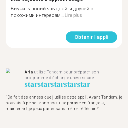
Выучить новый язык,найти друзей с
похожими интересам...
Lire plus
Obtenir l'appli
Aria
utilise Tandem pour préparer son
programme d'échange universitaire.
star
star
star
star
star
"Ça fait des années que j'utilise cette appli. Avant Tandem, je
pouvais à peine prononcer une phrase en français,
maintenant je peux parler sans même réfléchir !"