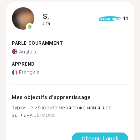
S.
14
format_quote
Ufa
PARLE COURAMMENT
Anglais
APPREND
Français
Mes objectifs d'apprentissage
Турки не игнорьте меня пэжэ или я щас
заплачу...
Lire plus
Obtenir l'appli