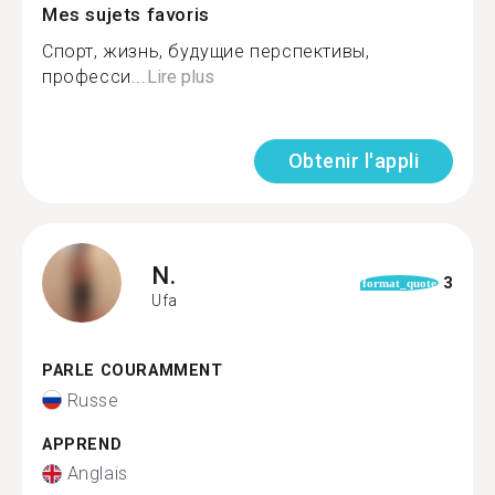
Mes sujets favoris
Спорт, жизнь, будущие перспективы,
професси...
Lire plus
Obtenir l'appli
N.
3
format_quote
Ufa
PARLE COURAMMENT
Russe
APPREND
Anglais