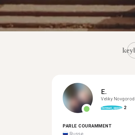
key
E.
Veliky Novgorod
2
format_quote
PARLE COURAMMENT
Russe