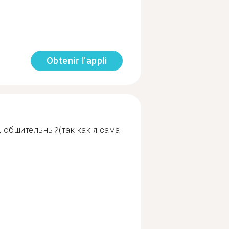
Obtenir l'appli
 общительный(так как я сама