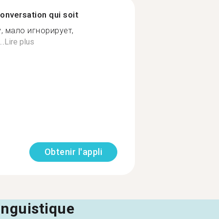
onversation qui soit
 мало игнорирует,
..
Lire plus
Obtenir l'appli
linguistique