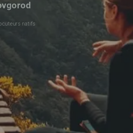
Novgorod
ocuteurs natifs