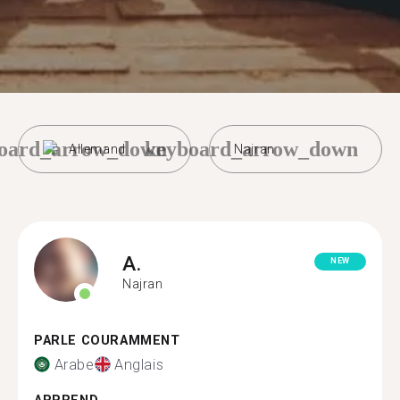
oard_arrow_down
keyboard_arrow_down
Allemand
Najran
A.
NEW
Najran
PARLE COURAMMENT
Arabe
Anglais