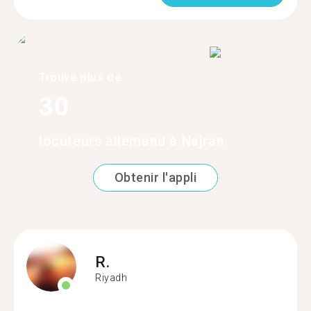
Trouve plus de
30
locuteurs allemand à Najran
Obtenir l'appli
R.
Riyadh