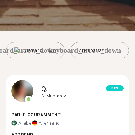
oard_arrow_down
keyboard_arrow_down
Allemand
Al Mubarraz
Q.
NEW
Al Mubarraz
PARLE COURAMMENT
Arabe
Allemand