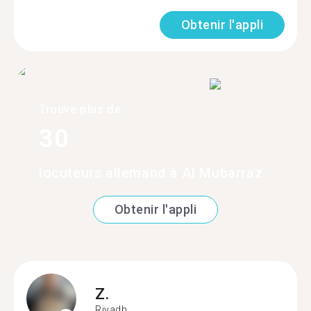
Obtenir l'appli
Trouve plus de
30
locuteurs allemand à Al Mubarraz
Obtenir l'appli
Z.
Riyadh