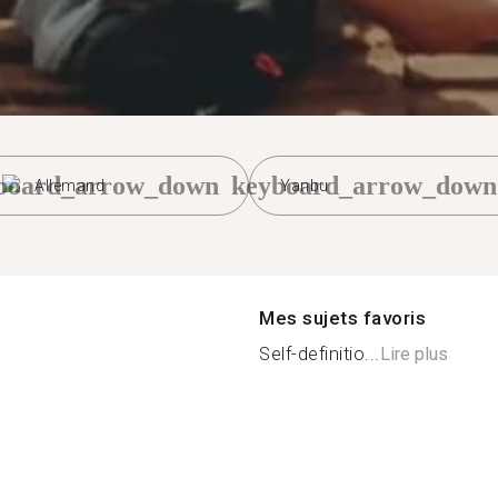
board_arrow_down
keyboard_arrow_down
Allemand
Yanbu
Mes sujets favoris
Self-definitio...
Lire plus