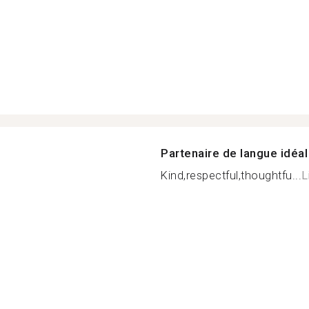
Partenaire de langue idéal
Kind,respectful,thoughtfu...
L