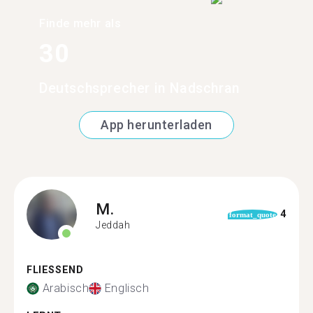
Finde mehr als
30
Deutschsprecher in Nadschran
App herunterladen
M.
4
format_quote
Jeddah
FLIESSEND
Arabisch
Englisch