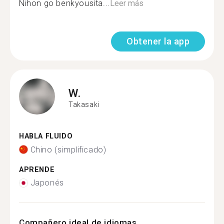
Nihon go benkyousita...
Leer más
Obtener la app
W.
Takasaki
HABLA FLUIDO
Chino (simplificado)
APRENDE
Japonés
Compañero ideal de idiomas