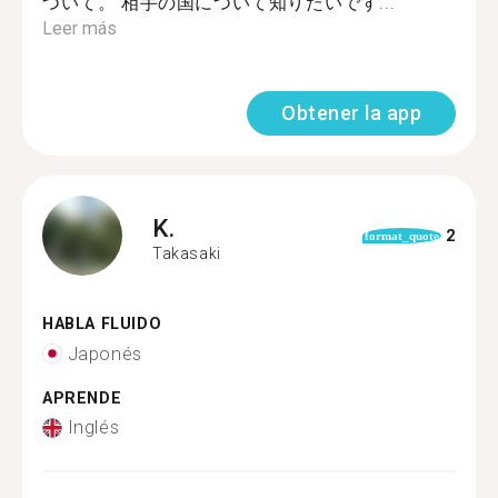
ついて。 相手の国について知りたいです...
Leer más
Obtener la app
K.
2
format_quote
Takasaki
HABLA FLUIDO
Japonés
APRENDE
Inglés