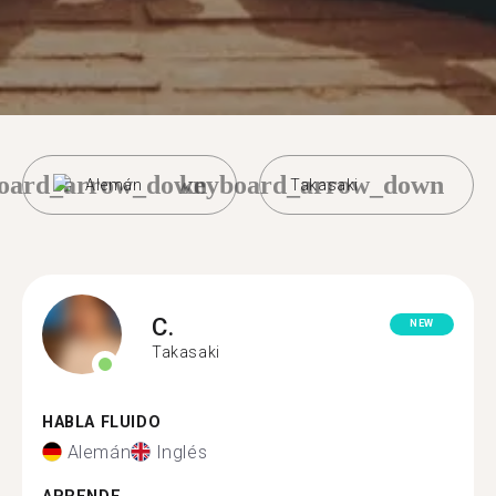
oard_arrow_down
keyboard_arrow_down
Alemán
Takasaki
C.
NEW
Takasaki
HABLA FLUIDO
Alemán
Inglés