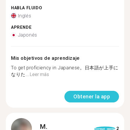
HABLA FLUIDO
Inglés
APRENDE
Japonés
Mis objetivos de aprendizaje
To get proficiency in Japanese。日本語が上手に
なりた...
Leer más
Obtener la app
M.
2
format_quote