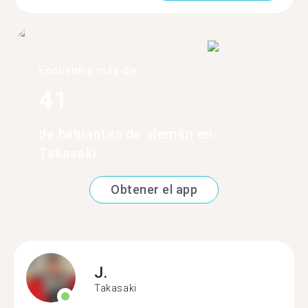
Encuentra más de
41
de hablantes de alemán en
Takasaki
Obtener el app
J.
Takasaki