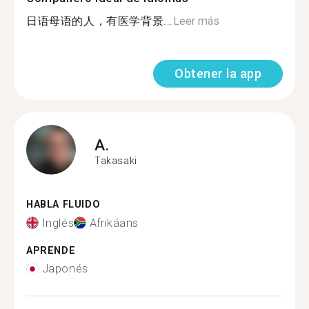
日语母语的人，有医学背景...
Leer más
Obtener la app
A.
Takasaki
HABLA FLUIDO
Inglés
Afrikáans
APRENDE
Japonés