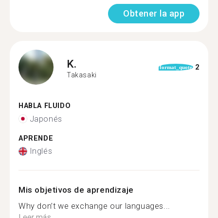
Obtener la app
K.
2
format_quote
Takasaki
HABLA FLUIDO
Japonés
APRENDE
Inglés
Mis objetivos de aprendizaje
Why don’t we exchange our languages...
Leer más