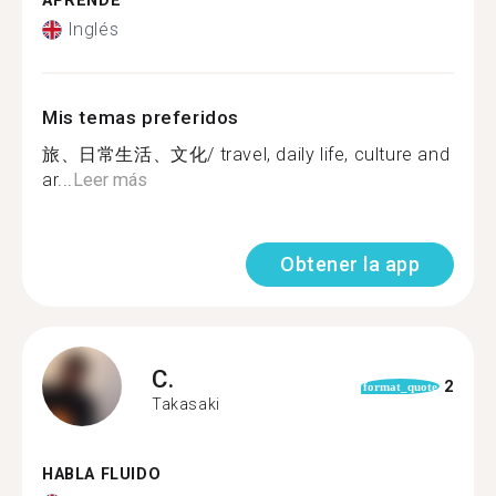
APRENDE
Inglés
Mis temas preferidos
旅、日常生活、文化/ travel, daily life, culture and
ar...
Leer más
Obtener la app
C.
2
format_quote
Takasaki
HABLA FLUIDO