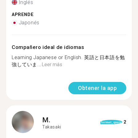
Inglés
APRENDE
Japonés
Compañero ideal de idiomas
Learning Japanese or English. 英語と日本語を勉
強していま...
Leer más
Obtener la app
M.
2
format_quote
Takasaki