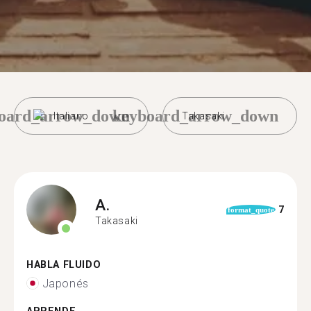
oard_arrow_down
keyboard_arrow_down
Italiano
Takasaki
A.
7
format_quote
Takasaki
HABLA FLUIDO
Japonés