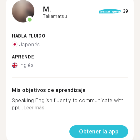
M.
39
format_quote
Takamatsu
HABLA FLUIDO
Japonés
APRENDE
Inglés
Mis objetivos de aprendizaje
Speaking English fluently to communicate with
ppl...
Leer más
Obtener la app