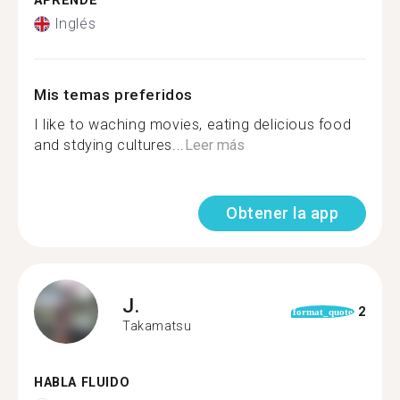
APRENDE
Inglés
Mis temas preferidos
I like to waching movies, eating delicious food
and stdying cultures...
Leer más
Obtener la app
J.
2
format_quote
Takamatsu
HABLA FLUIDO