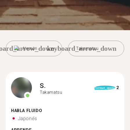
oard_arrow_down
keyboard_arrow_down
Alemán
Takamatsu
S.
2
format_quote
Takamatsu
HABLA FLUIDO
Japonés