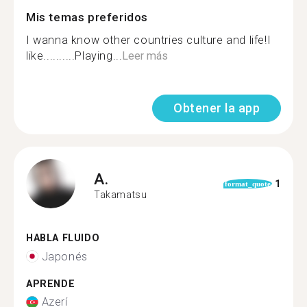
Mis temas preferidos
I wanna know other countries culture and life!I
like..........Playing...
Leer más
Obtener la app
A.
1
format_quote
Takamatsu
HABLA FLUIDO
Japonés
APRENDE
Azerí