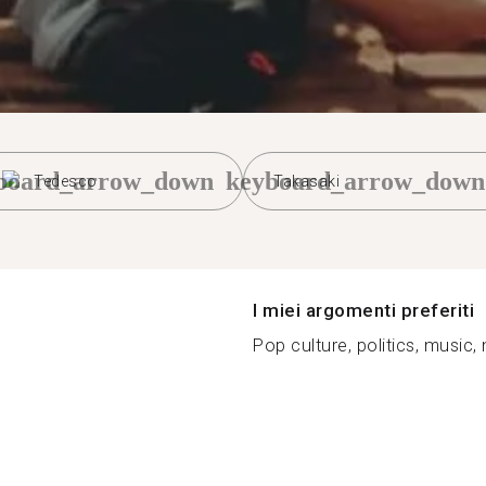
board_arrow_down
keyboard_arrow_down
Tedesco
Takasaki
I miei argomenti preferiti
Pop culture, politics, music, 