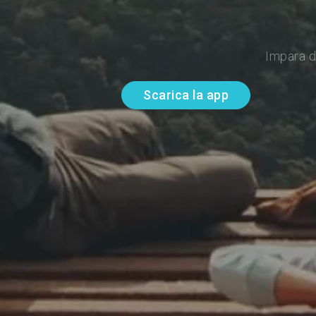
Impara d
Scarica la app