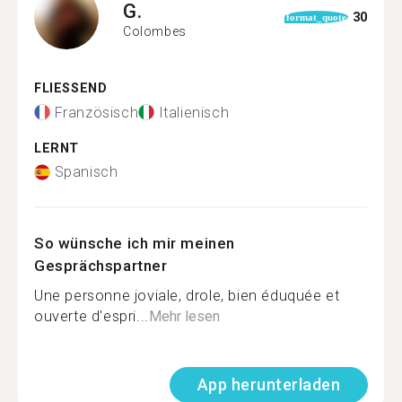
G.
30
format_quote
Colombes
FLIESSEND
Französisch
Italienisch
LERNT
Spanisch
So wünsche ich mir meinen
Gesprächspartner
Une personne joviale, drole, bien éduquée et
ouverte d'espri...
Mehr lesen
App herunterladen