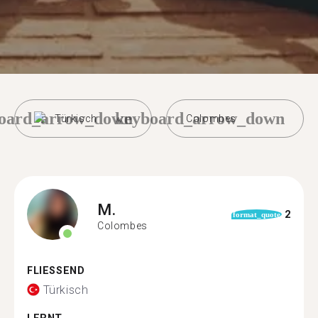
oard_arrow_down
keyboard_arrow_down
Türkisch
Colombes
M.
2
format_quote
Colombes
FLIESSEND
Türkisch