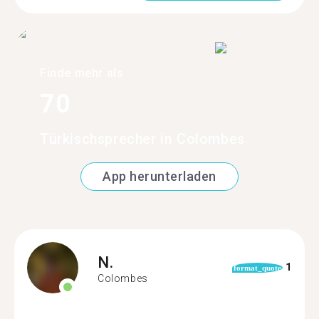
Finde mehr als
70
Türkischsprecher in Colombes
App herunterladen
N.
1
format_quote
Colombes