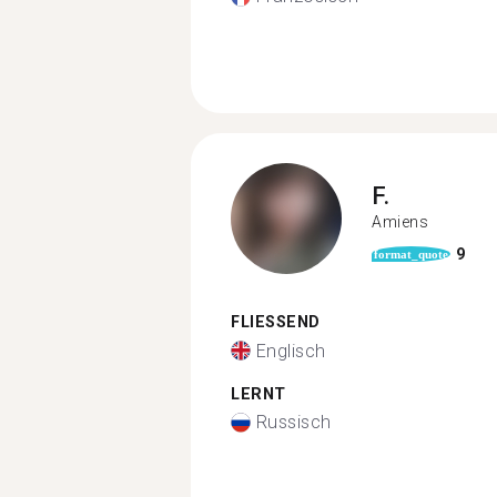
F.
Amiens
9
format_quote
FLIESSEND
Englisch
LERNT
Russisch