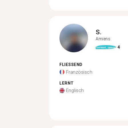
S.
Amiens
4
format_quote
FLIESSEND
Französisch
LERNT
Englisch