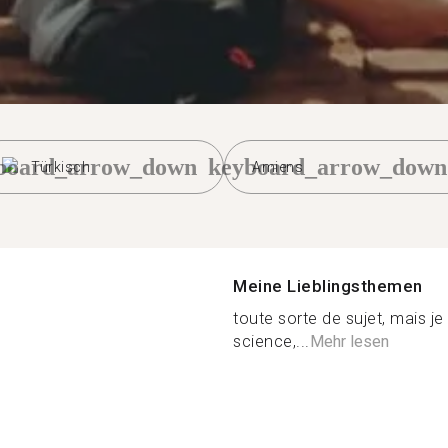
board_arrow_down
keyboard_arrow_down
Türkisch
Amiens
Meine Lieblingsthemen
toute sorte de sujet, mais j
science,...
Mehr lesen