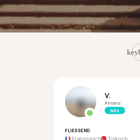
key
V.
Amiens
NEU
FLIESSEND
Französisch
Türkisch