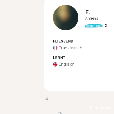
E.
Amiens
2
format_quote
FLIESSEND
Französisch
LERNT
Englisch
Finde mehr 