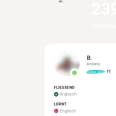
23
Türkischs
B.
Amiens
11
format_quote
FLIESSEND
Arabisch
LERNT
Englisch