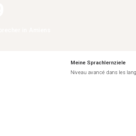
9
precher in Amiens
Meine Sprachlernziele
Niveau avancé dans les lang