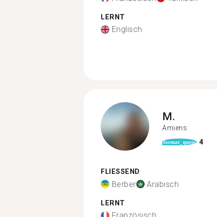
LERNT
Englisch
M.
Amiens
4
format_quote
FLIESSEND
Berber
Arabisch
LERNT
Französisch