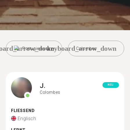
oard_arrow_down
keyboard_arrow_down
Portugiesisch
Colombes
J.
NEU
Colombes
FLIESSEND
Englisch