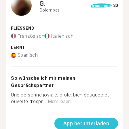
G.
30
format_quote
Colombes
FLIESSEND
Französisch
Italienisch
LERNT
Spanisch
So wünsche ich mir meinen
Gesprächspartner
Une personne joviale, drole, bien éduquée et
ouverte d'espri...
Mehr lesen
App herunterladen