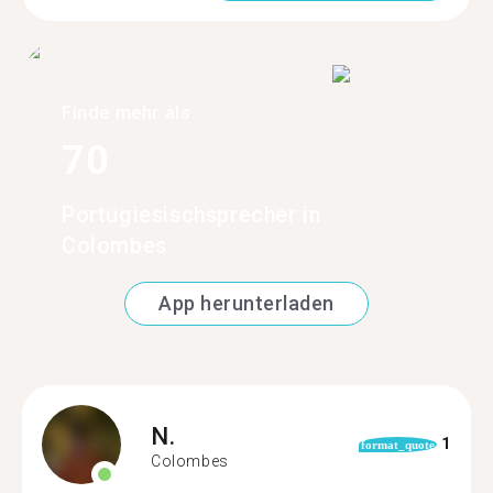
Finde mehr als
70
Portugiesischsprecher in
Colombes
App herunterladen
N.
1
format_quote
Colombes