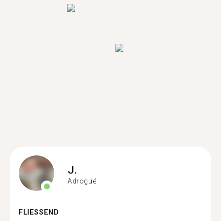
J.
Adrogué
FLIESSEND