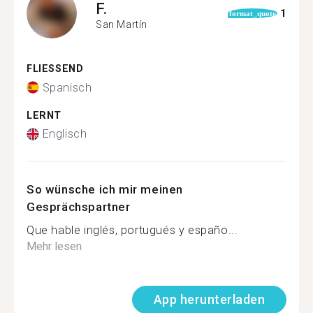
F.
1
format_quote
San Martín
FLIESSEND
Spanisch
LERNT
Englisch
So wünsche ich mir meinen
Gesprächspartner
Que hable inglés, portugués y españo...
Mehr lesen
App herunterladen