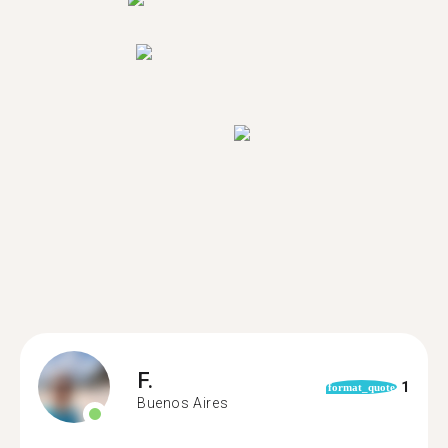
F.
1
format_quote
Buenos Aires