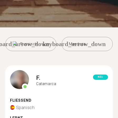
oard_arrow_down
keyboard_arrow_down
Russisch
Mendoza
F.
NEU
Catamarca
FLIESSEND
Spanisch