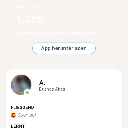
Finde mehr als
1.369
Russischsprecher in Mendoza
App herunterladen
A.
Buenos Aires
FLIESSEND
Spanisch
LERNT