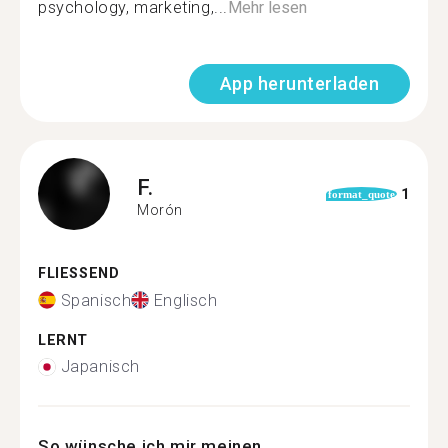
psychology, marketing,...
Mehr lesen
App herunterladen
F.
1
format_quote
Morón
FLIESSEND
Spanisch
Englisch
LERNT
Japanisch
So wünsche ich mir meinen