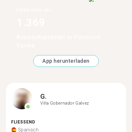
Finde mehr als
1.369
Russischsprecher in Florencio
Varela
App herunterladen
G.
Villa Gobernador Galvez
FLIESSEND
Spanisch