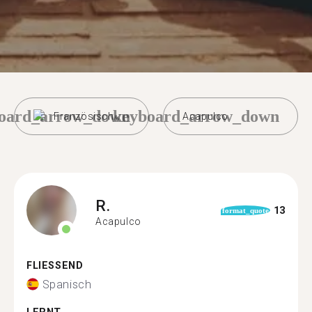
oard_arrow_down
keyboard_arrow_down
Französisch
Acapulco
R.
13
format_quote
Acapulco
FLIESSEND
Spanisch