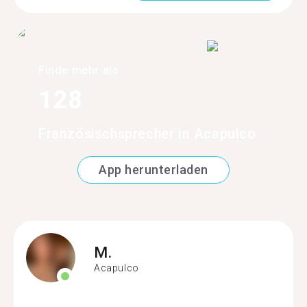
Finde mehr als
128
Französischsprecher in Acapulco
App herunterladen
M.
Acapulco