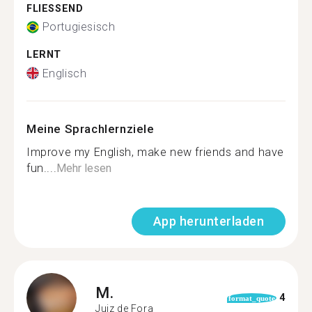
FLIESSEND
Portugiesisch
LERNT
Englisch
Meine Sprachlernziele
Improve my English, make new friends and have
fun....
Mehr lesen
App herunterladen
M.
4
format_quote
Juiz de Fora