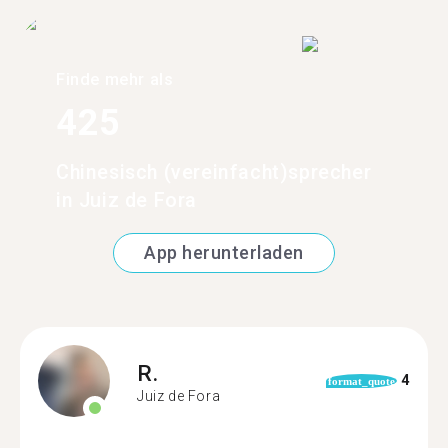
Finde mehr als
425
Chinesisch (vereinfacht)sprecher
in Juiz de Fora
App herunterladen
R.
4
format_quote
Juiz de Fora