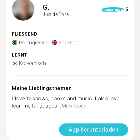
G.
5
format_quote
Juiz de Fora
FLIESSEND
Portugiesisch
Englisch
LERNT
Koreanisch
Meine Lieblingsthemen
I love tv shows, books and music. I also love
learning languages...
Mehr lesen
App herunterladen