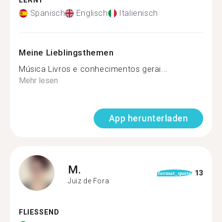
LERNT
Spanisch
Englisch
Italienisch
Meine Lieblingsthemen
Música Livros e conhecimentos gerai...
Mehr lesen
App herunterladen
M.
13
format_quote
Juiz de Fora
FLIESSEND