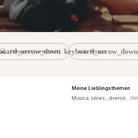
board_arrow_down
keyboard_arrow_down
Chinesisch (vereinfacht)
João Pessoa
Meine Lieblingsthemen
Musica, series , diverso...
Meh