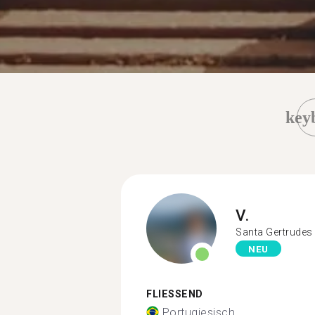
key
V.
Santa Gertrudes
NEU
FLIESSEND
Portugiesisch