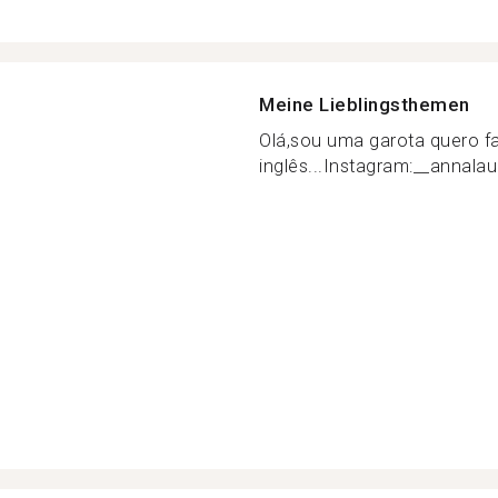
Meine Lieblingsthemen
Olá,sou uma garota quero fa
inglês...Instagram:__annalaur