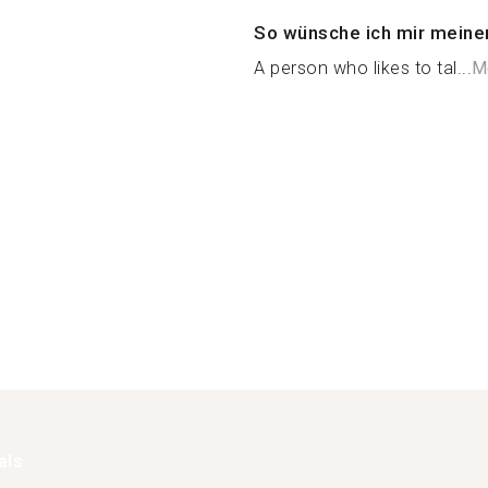
So wünsche ich mir meine
A person who likes to tal...
M
als