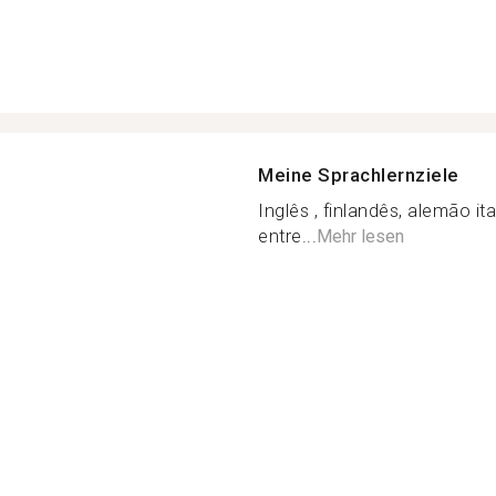
Meine Sprachlernziele
Inglês , finlandês, alemão it
entre...
Mehr lesen