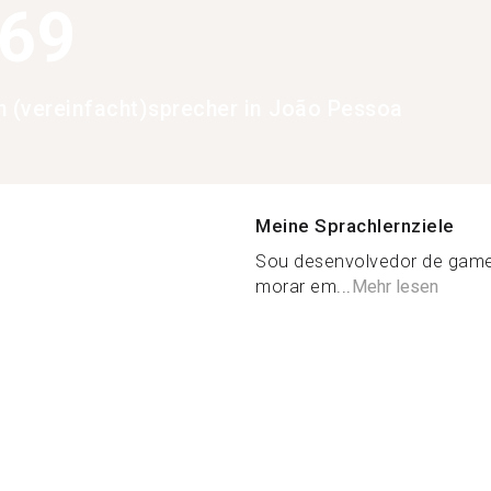
369
h (vereinfacht)sprecher in João Pessoa
Meine Sprachlernziele
Sou desenvolvedor de game
morar em...
Mehr lesen