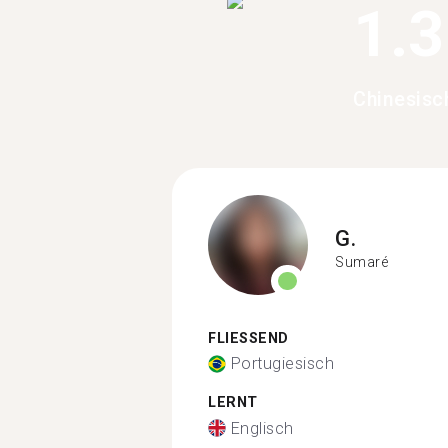
1.
Chinesisc
G.
Sumaré
FLIESSEND
Portugiesisch
LERNT
Englisch