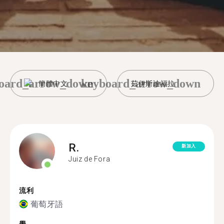
oard_arrow_down
keyboard_arrow_down
簡體中文
茹伊斯迪福拉
R.
新加入
Juiz de Fora
流利
葡萄牙語