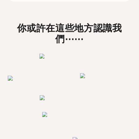
你或許在這些地方認識我
們⋯⋯