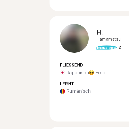
H.
Hamamatsu
2
format_quote
FLIESSEND
Japanisch
Emoji
LERNT
Rumänisch