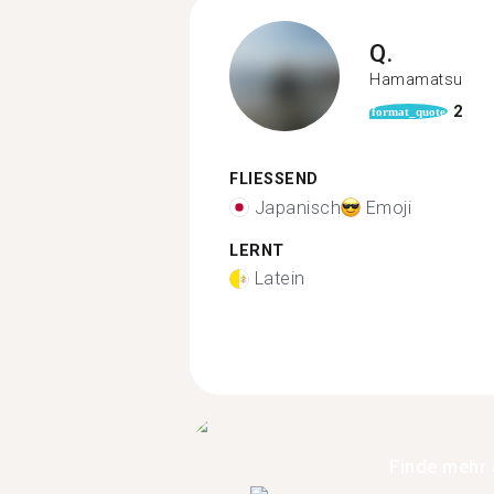
Q.
Hamamatsu
2
format_quote
FLIESSEND
Japanisch
Emoji
LERNT
Latein
Finde mehr 