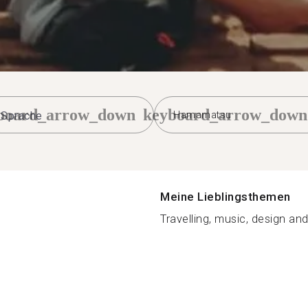
board_arrow_down
keyboard_arrow_down
Hamamatsu
Meine Lieblingsthemen
Travelling, music, design and