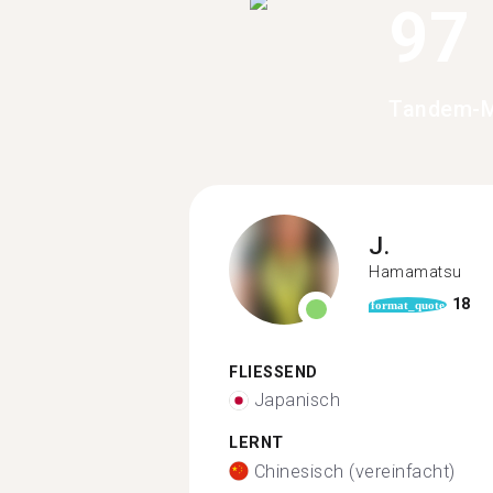
97
Tandem-M
J.
Hamamatsu
18
format_quote
FLIESSEND
Japanisch
LERNT
Chinesisch (vereinfacht)