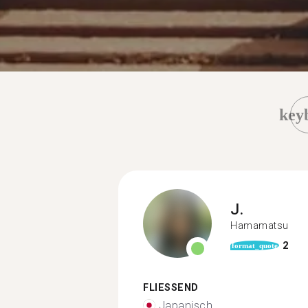
key
J.
Hamamatsu
2
format_quote
FLIESSEND
Japanisch