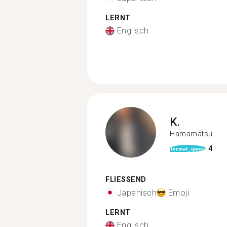
LERNT
Englisch
K.
Hamamatsu
4
format_quote
FLIESSEND
Japanisch
Emoji
LERNT
Englisch