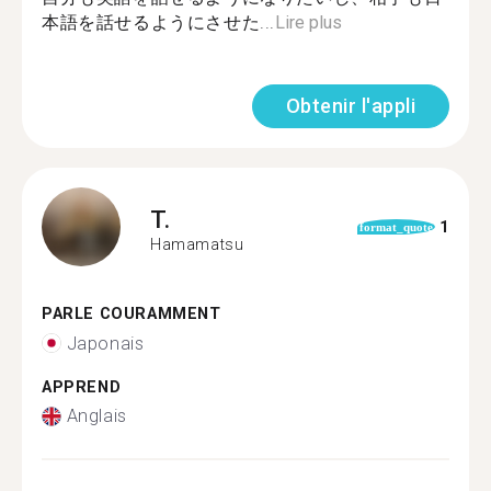
本語を話せるようにさせた...
Lire plus
Obtenir l'appli
T.
1
format_quote
Hamamatsu
PARLE COURAMMENT
Japonais
APPREND
Anglais