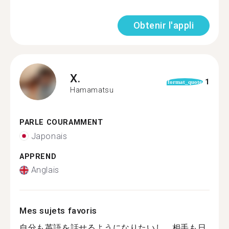
Obtenir l'appli
X.
1
format_quote
Hamamatsu
PARLE COURAMMENT
Japonais
APPREND
Anglais
Mes sujets favoris
自分も英語を話せるようになりたいし、相手も日