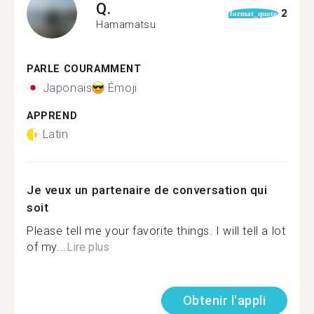
Q.
2
format_quote
Hamamatsu
PARLE COURAMMENT
Japonais
Émoji
APPREND
Latin
Je veux un partenaire de conversation qui
soit
Please tell me your favorite things. I will tell a lot
of my...
Lire plus
Obtenir l'appli