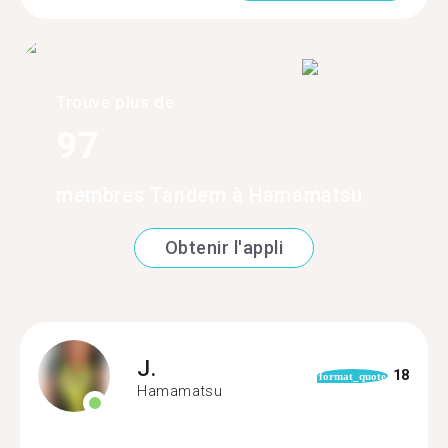
Trouve plus de
97
membres Tandem à Hamamatsu
Obtenir l'appli
J.
18
format_quote
Hamamatsu