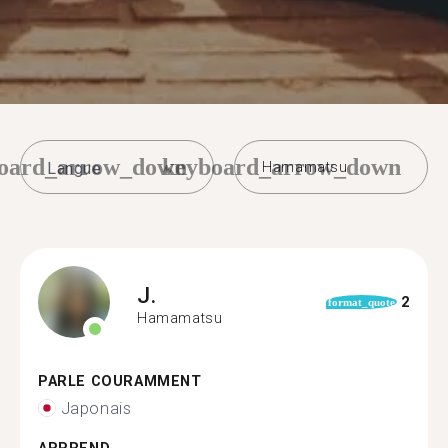
oard_arrow_down
keyboard_arrow_down
Hamamatsu
J.
2
format_quote
Hamamatsu
PARLE COURAMMENT
Japonais