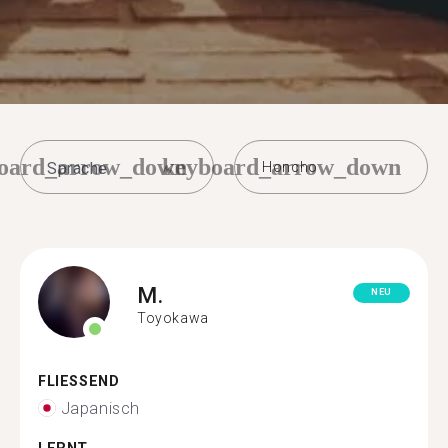
oard_arrow_down
keyboard_arrow_down
Honcho
M.
NEU
Toyokawa
FLIESSEND
Japanisch