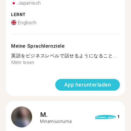
Japanisch
LERNT
Englisch
Meine Sprachlernziele
英語をビジネスレベルで話せるようになること...
Mehr lesen
App herunterladen
M.
1
format_quote
Minamiuonuma