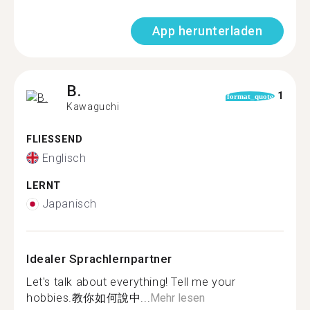
App herunterladen
B.
1
format_quote
Kawaguchi
FLIESSEND
Englisch
LERNT
Japanisch
Idealer Sprachlernpartner
Let's talk about everything! Tell me your
hobbies.教你如何說中...
Mehr lesen