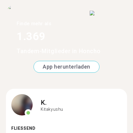
Finde mehr als
1.369
Tandem-Mitglieder in Honcho
App herunterladen
K.
Kitakyushu
FLIESSEND