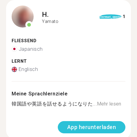
H.
1
format_quote
Yamato
FLIESSEND
Japanisch
LERNT
Englisch
Meine Sprachlernziele
韓国語や英語を話せるようになりた...
Mehr lesen
App herunterladen