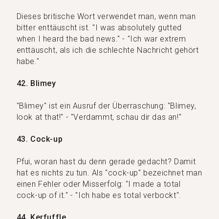
Dieses britische Wort verwendet man, wenn man
bitter enttäuscht ist. "I was absolutely gutted
when I heard the bad news." - "Ich war extrem
enttäuscht, als ich die schlechte Nachricht gehört
habe."
42. Blimey
"Blimey" ist ein Ausruf der Überraschung: "Blimey,
look at that!" - "Verdammt, schau dir das an!"
43. Cock-up
Pfui, woran hast du denn gerade gedacht? Damit
hat es nichts zu tun. Als "cock-up" bezeichnet man
einen Fehler oder Misserfolg: "I made a total
cock-up of it." - "Ich habe es total verbockt".
44. Kerfuffle