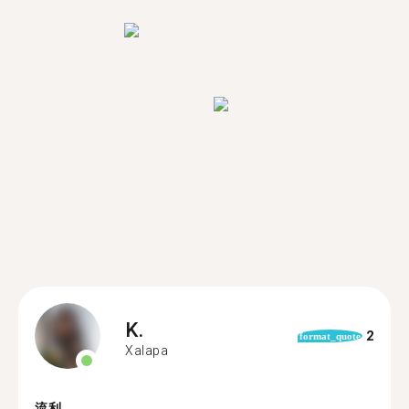
K.
2
format_quote
Xalapa
流利