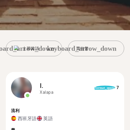
oard_arrow_down
keyboard_arrow_down
土耳其語
賈拉普
I.
7
format_quote
Xalapa
流利
西班牙語
英語