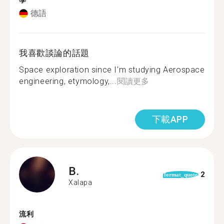
學
德語
我喜歡談論的話題
Space exploration since I’m studying Aerospace
engineering, etymology,...
閱讀更多
下載APP
B.
2
format_quote
Xalapa
流利