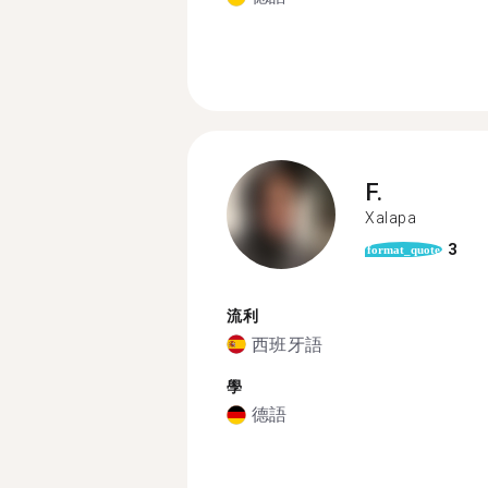
F.
Xalapa
3
format_quote
流利
西班牙語
學
德語