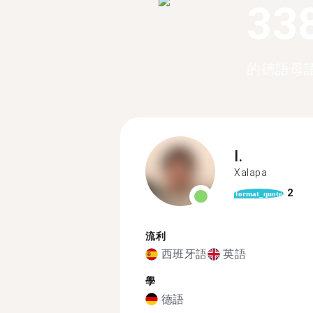
33
的德語母
I.
Xalapa
2
format_quote
流利
西班牙語
英語
學
德語