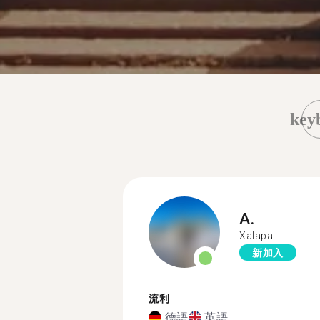
key
A.
Xalapa
新加入
流利
德語
英語