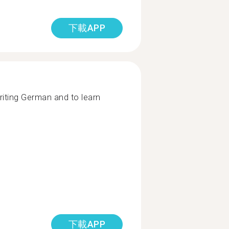
下載APP
riting German and to learn
下載APP