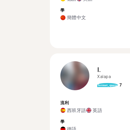
學
簡體中文
I.
Xalapa
7
format_quote
流利
西班牙語
英語
學
德語