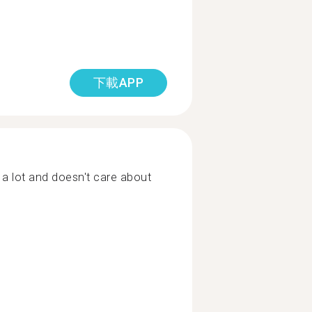
下載APP
a lot and doesn't care about