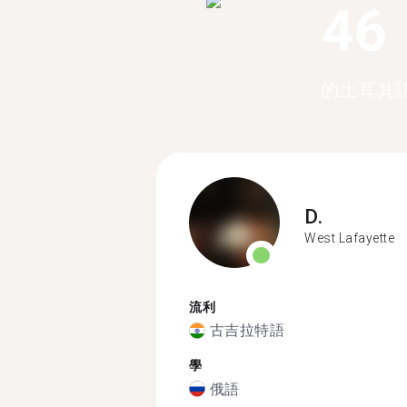
46
的土耳其
D.
West Lafayette
流利
古吉拉特語
學
俄語