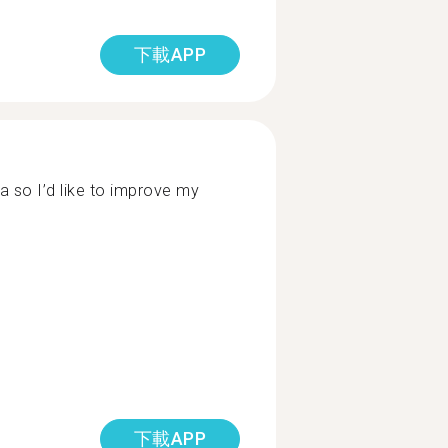
下載APP
a so I’d like to improve my
下載APP