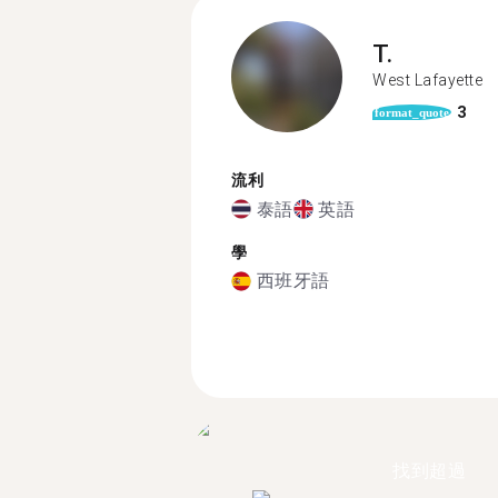
T.
West Lafayette
3
format_quote
流利
泰語
英語
學
西班牙語
找到超過