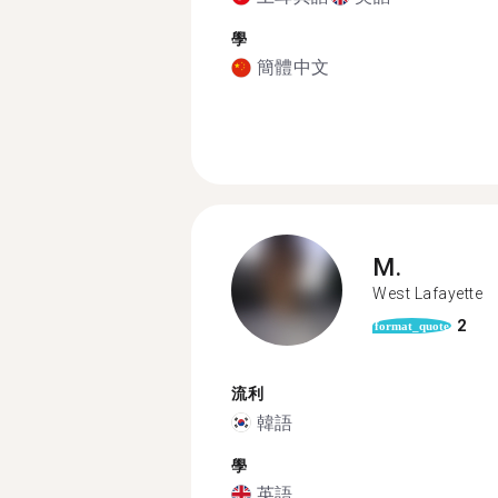
學
簡體中文
M.
West Lafayette
2
format_quote
流利
韓語
學
英語