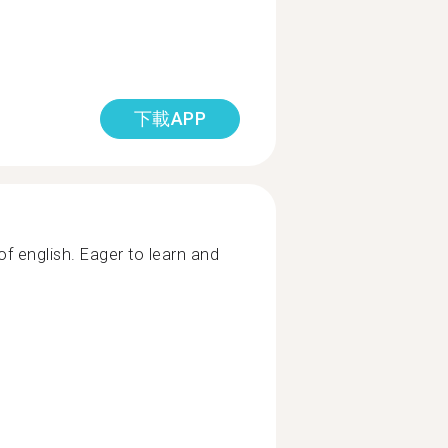
下載APP
of english. Eager to learn and