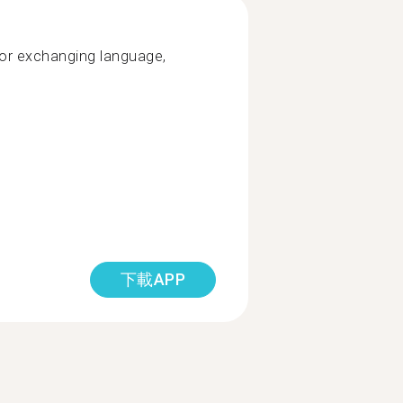
 for exchanging language,
下載APP