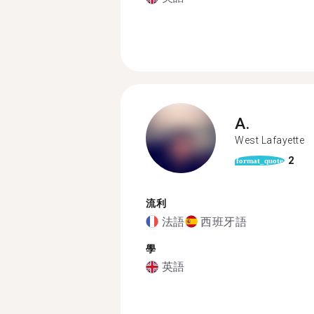
A.
West Lafayette
2
format_quote
流利
法語
西班牙語
學
英語