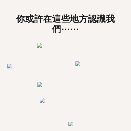
你或許在這些地方認識我
們⋯⋯