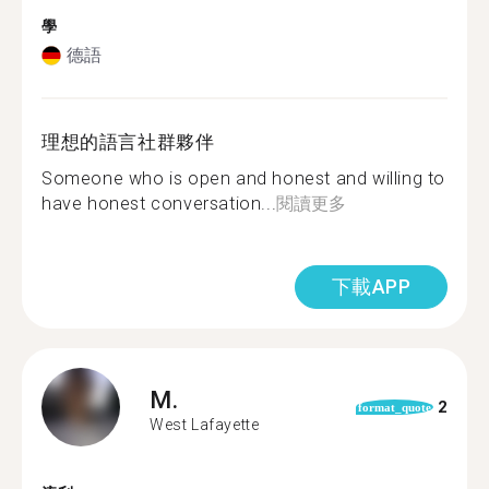
學
德語
理想的語言社群夥伴
Someone who is open and honest and willing to
have honest conversation...
閱讀更多
下載APP
M.
2
format_quote
West Lafayette