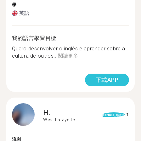
學
英語
我的語言學習目標
Quero desenvolver o inglês e aprender sobre a
cultura de outros...
閱讀更多
下載APP
H.
1
format_quote
West Lafayette
流利