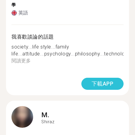
學
英語
我喜歡談論的話題
society...life style...family
life...attitude...psychology...philosophy...technology...s
閱讀更多
下載APP
M.
Shiraz