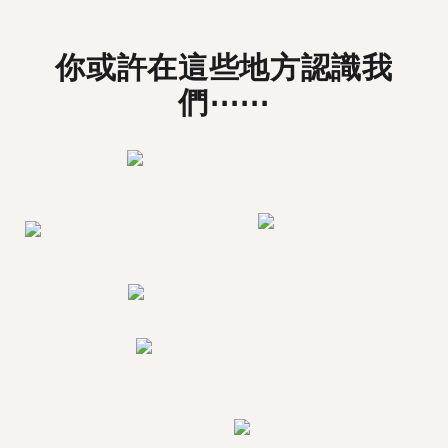
你或許在這些地方認識我
們⋯⋯