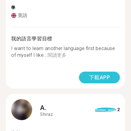
學
英語
我的語言學習目標
I want to learn another language first because
of myself I like...
閱讀更多
下載APP
A.
2
format_quote
Shiraz