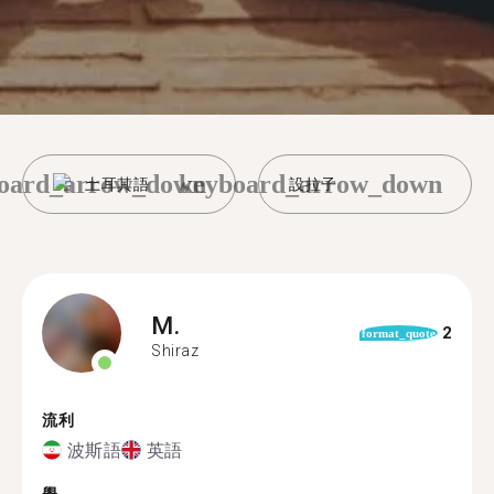
oard_arrow_down
keyboard_arrow_down
土耳其語
設拉子
M.
2
format_quote
Shiraz
流利
波斯語
英語