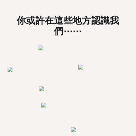
你或許在這些地方認識我
們⋯⋯