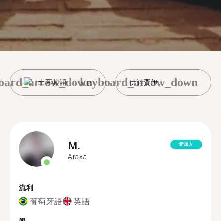
oard_arrow_down
keyboard_arrow_down
土耳其語
伊達賈伊
M.
新加入
Araxá
流利
葡萄牙語
英語