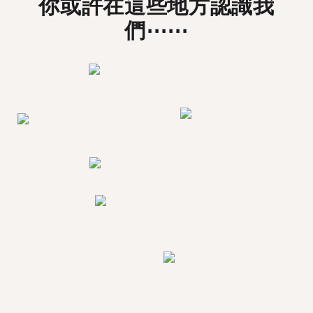
你或許在這些地方認識我
們⋯⋯