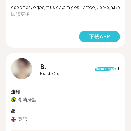
esportes,jogos,musica,amigos,Tattoo,Cerveja,Bebidas,
閱讀更多
下載APP
B.
1
format_quote
Rio do Sul
流利
葡萄牙語
學
英語