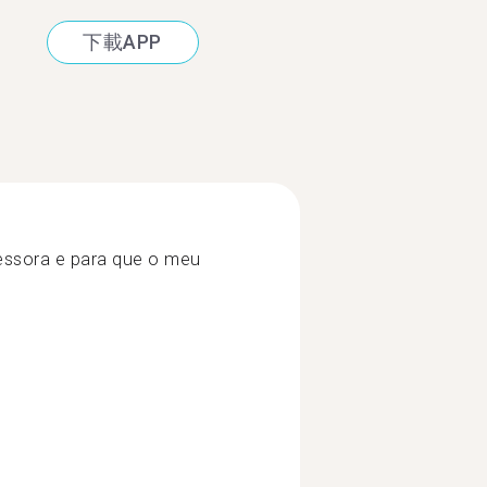
下載APP
essora e para que o meu