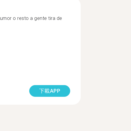
mor o resto a gente tira de
下載APP