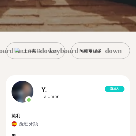
oard_arrow_down
keyboard_arrow_down
土耳其語
阿帕爾坦多
Y.
新加入
La Unión
流利
西班牙語