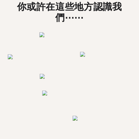
你或許在這些地方認識我
們⋯⋯