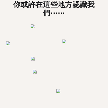
你或許在這些地方認識我
們⋯⋯