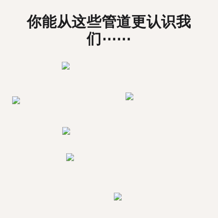
你能从这些管道更认识我
们⋯⋯