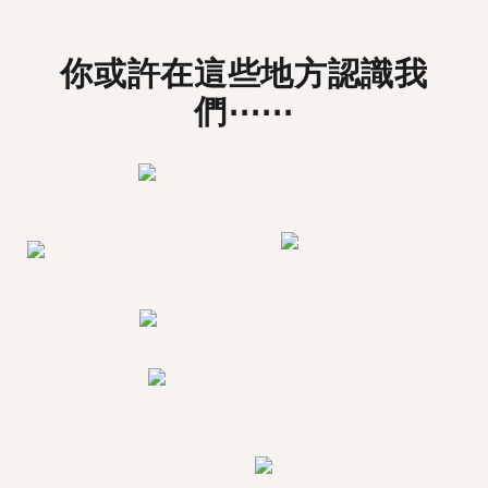
你或許在這些地方認識我
們⋯⋯