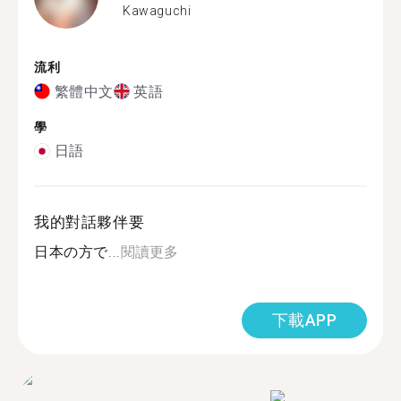
Kawaguchi
流利
繁體中文
英語
學
日語
我的對話夥伴要
日本の方で...
閱讀更多
下載APP