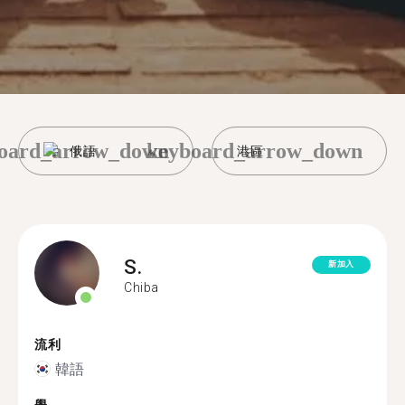
oard_arrow_down
keyboard_arrow_down
俄語
港區
S.
新加入
Chiba
流利
韓語