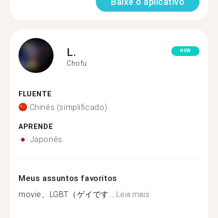
Baixe o aplicativo
L.
NEW
Chofu
FLUENTE
Chinês (simplificado)
APRENDE
Japonês
Meus assuntos favoritos
movie、LGBT（ゲイです...
Leia mais