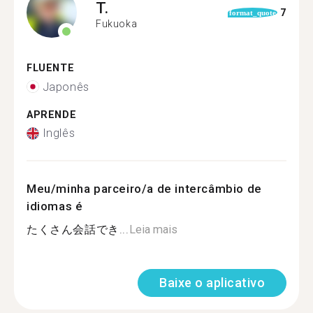
T.
7
format_quote
Fukuoka
FLUENTE
Japonês
APRENDE
Inglês
Meu/minha parceiro/a de intercâmbio de
idiomas é
たくさん会話でき...
Leia mais
Baixe o aplicativo