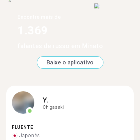
Encontre mais de
1.369
falantes de russo em Minato
Baixe o aplicativo
Y.
Chigasaki
FLUENTE
Japonês