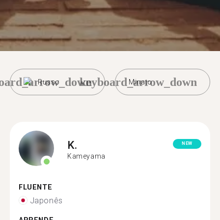
oard_arrow_down
keyboard_arrow_down
Russo
Minato
K.
NEW
Kameyama
FLUENTE
Japonês