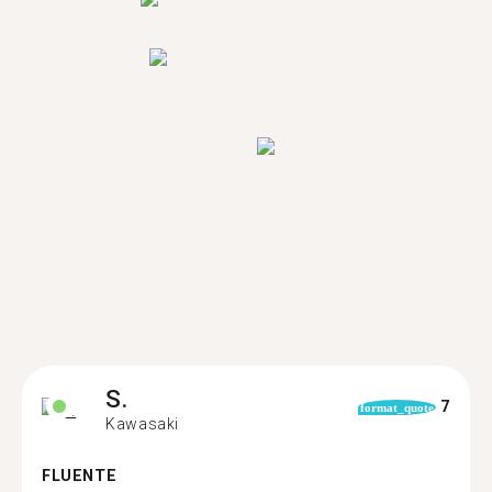
S.
7
format_quote
Kawasaki
FLUENTE