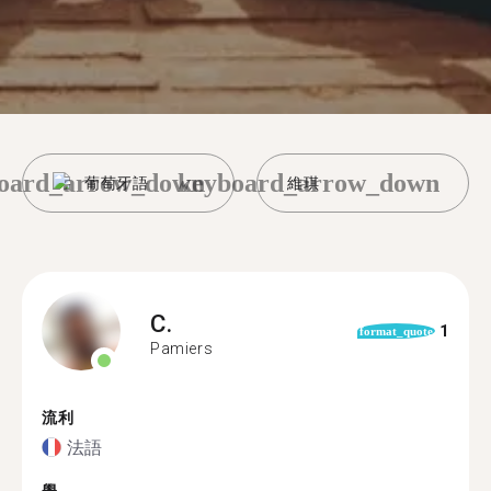
oard_arrow_down
keyboard_arrow_down
葡萄牙語
維琪
C.
1
format_quote
Pamiers
流利
法語