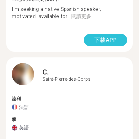
I’m seeking a native Spanish speaker,
motivated, available for...
閱讀更多
下載APP
C.
Saint-Pierre-des-Corps
流利
法語
學
英語