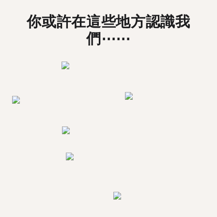
你或許在這些地方認識我
們⋯⋯