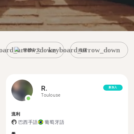
oard_arrow_down
keyboard_arrow_down
簡體中文
維琪
R.
新加入
Toulouse
流利
巴西手語
葡萄牙語