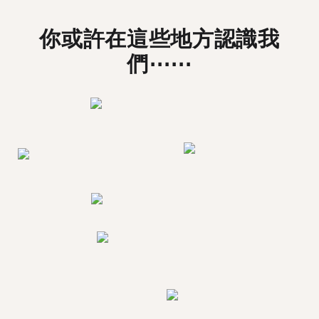
你或許在這些地方認識我
們⋯⋯