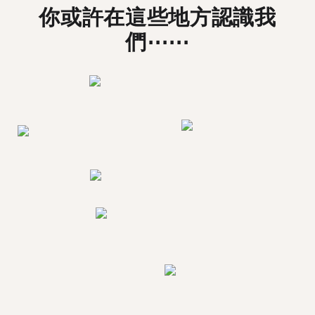
你或許在這些地方認識我
們⋯⋯