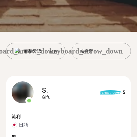
oard_arrow_down
keyboard_arrow_down
葡萄牙語
岐阜縣
S.
5
format_quote
Gifu
流利
日語