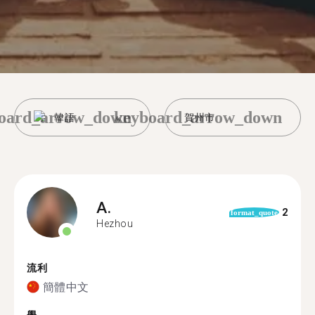
oard_arrow_down
keyboard_arrow_down
韓語
賀州市
A.
2
format_quote
Hezhou
流利
簡體中文