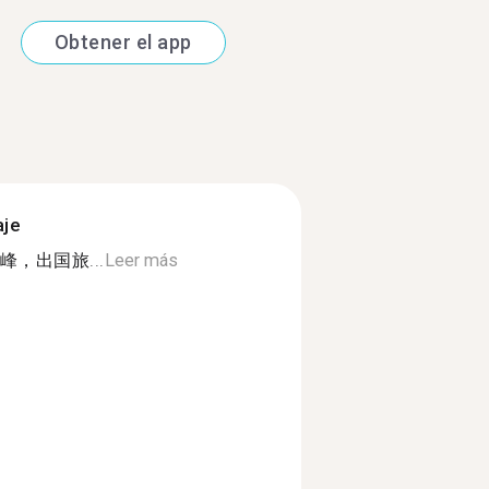
Obtener el app
aje
，出国旅...
Leer más