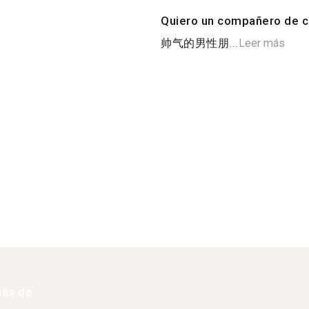
Quiero un compañero de c
帅气的男性朋...
Leer más
más de