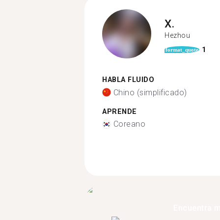
X.
Hezhou
1
format_quote
HABLA FLUIDO
Chino (simplificado)
APRENDE
Coreano
Encuentra 