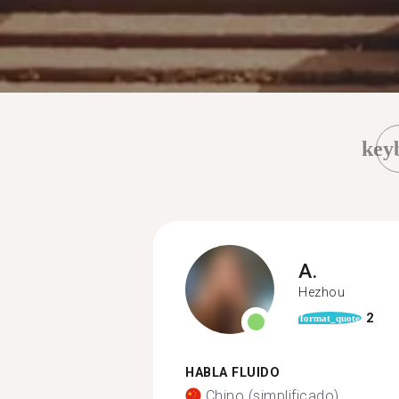
key
A.
Hezhou
2
format_quote
HABLA FLUIDO
Chino (simplificado)