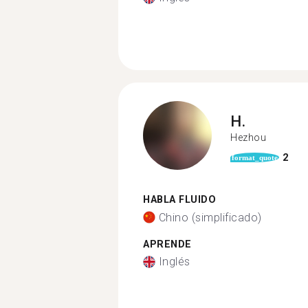
H.
Hezhou
2
format_quote
HABLA FLUIDO
Chino (simplificado)
APRENDE
Inglés