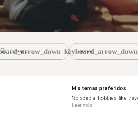
board_arrow_down
keyboard_arrow_down
Coreano
Hezhou
Mis temas preferidos
No special hobbies, like trave
Leer más