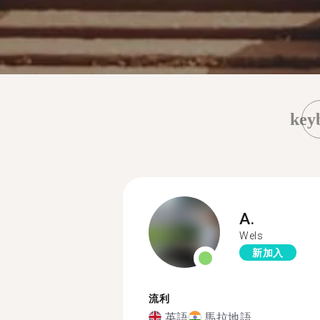
key
A.
Wels
新加入
流利
英語
馬拉地語