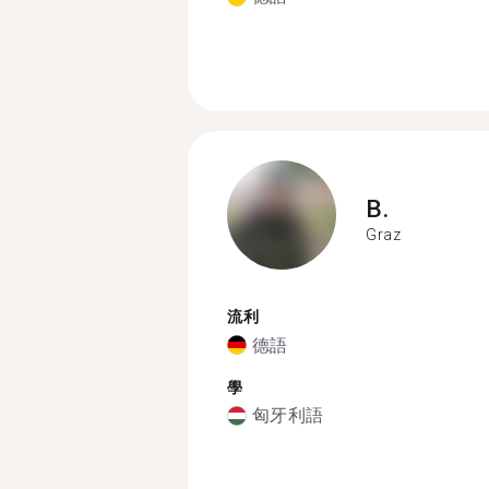
B.
Graz
流利
德語
學
匈牙利語