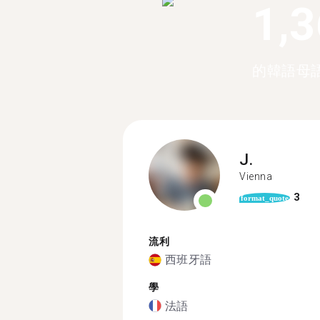
1,
的韓語母
J.
Vienna
3
format_quote
流利
西班牙語
學
法語