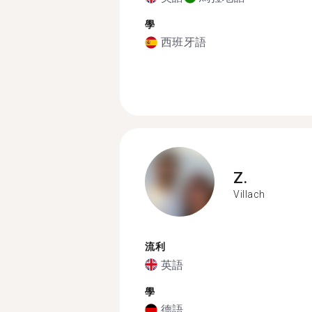
學
西班牙語
Z.
Villach
流利
英語
學
德語